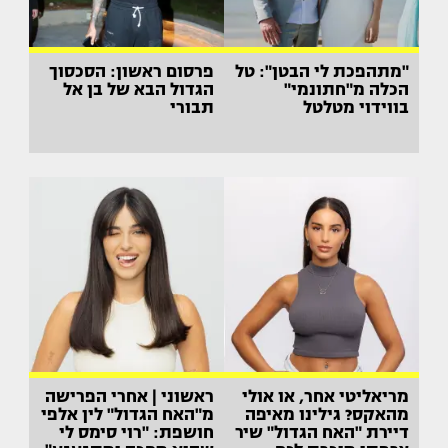
"מתהפכת לי הבטן": טל
פרסום ראשון: הסכסוך
הכלה מ"חתונמי"
הגדול הבא של בן אל
בווידוי מטלטל
תבורי
מריאליטי אחר, או אולי
ראשוני | אחרי הפרישה
מהאקס? גילינו מאיפה
מ"האח הגדול" לין אלפי
דיירת "האח הגדול" שיר
חושפת: "רוי סימס לי