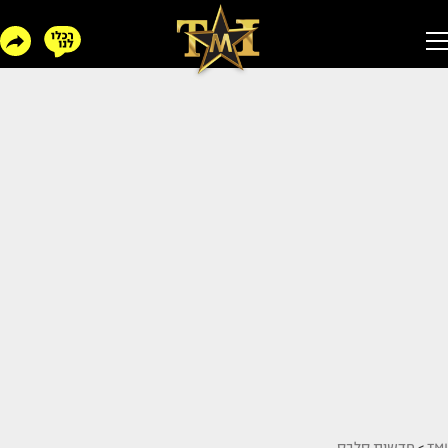
TMI
>
חדשות סלבס