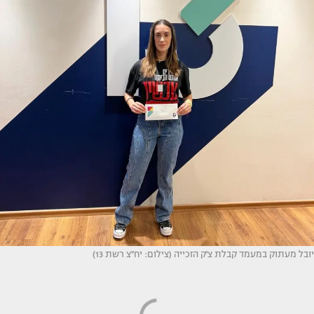
יובל מעתוק במעמד קבלת צ'ק הזכייה (צילום: יח''צ רשת 13)