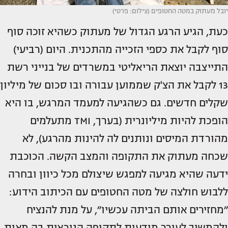
יובל מעתוק במטה החטופים (צילום: פרטי)
כעת, הגיע הרגע הגדול של מעתוק כשהיא זוכה סוף
סוף לקבל את כספי הזכייה מהתכנית. היום (רביעי)
התייצבה יוצאת הריאליטי במשרדים של בנייני רשת
13 לקבל את הצ'ק שממוען עבורה ובו סכום של מיליון
שקלים חדשים. גם כשהגיעה למעמד המרגש, בו היא
הופכת להיות מיליונרית (בערך, TMI מתעלמים
מהורדת המיסים ונותנים לה להינות מהרגע), לא
שכחה מעתוק את התקופה והמצב הקשה. הכוכבת
ידעה שהיא מגיעה למפגש שיצולם מכל כיוון ובחרה
ללבוש חולצה של מטה החטופים עם הכיתוב הידוע:
״מחזירים אותם הביתה עכשיו״, על מנת להנציח
ולהמשיך לעורר מודעות לתקופה הנוראית בה מאות