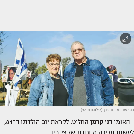
רמי שני ומרים פרץ (צילום: פרטי)
- האומן
דני קרמן
החליט, לקראת יום הולדתו ה־84,
לעשות מכירה מיוחדת של ציוריו.