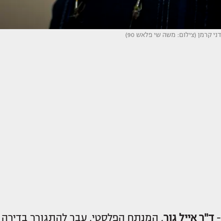
דני קרמן (צילום: משה שי פלאש 90)
-
ד"ר אייל גור
, המנתח הפלסטי, עבר להתגורר בדירה