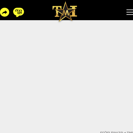
TMI
>
חדשות סלבס