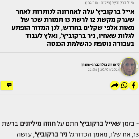
אייל ברקוביץ' (צילום: אור גפן)
אייל ברקוביץ' עלה לאחרונה לכותרות לאחר
שערק מקשת 12 לרשת 13 תמורת שכר של
מאות אלפי שקלים בחודש, לכן המדור הופתע
לגלות שאחיו, ניר ברקוביץ', נאלץ לעבוד
בעבודה נוספת כהשלמת הכנסה
ליאורה גולדנברג-שטרן
20/01/2024 | 22:04
- בזמן
ש
אייל ברקוביץ'
חתם על
חוזה מיליונים
ברשת
13, אח שלו, מאמן הכדורגל
ניר ברקוביץ'
, עושה