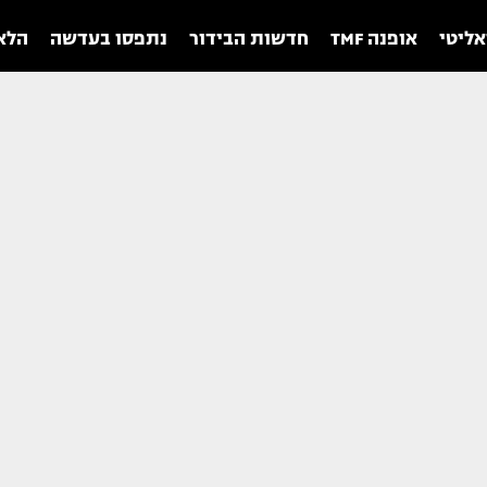
אליטי
אופנה TMF
חדשות הבידור
נתפסו בעדשה
הלאו