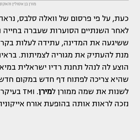
מורן בן אסולין והאקס י
כעת, על פי פרסום של וואלה סלבס, נראה
לאחר השנתיים הסוערות שעברה בחייה הא
ששיגעה את המדינה, עתידה לעלות בקרו
מנת להעתיק את מגוריה לצמיתות. בראיו
הוצע לה לנהל תחנת רדיו ישראלית במיאמ
שהיא צריכה לפתוח דף חדש במקום חדש
לשנות את שמה ממורן ל
מירן
. TMI ב
נזכה לראות אותה בהופעת אורח אייקוני