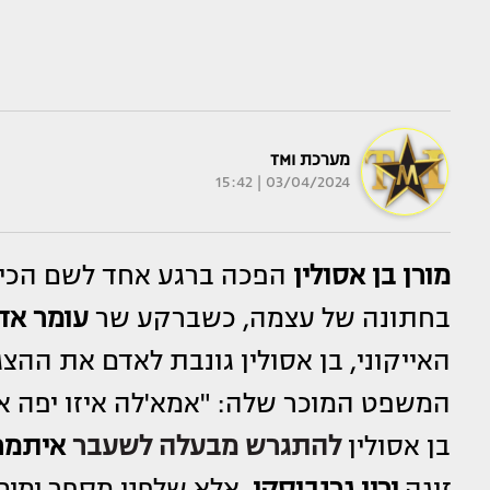
מערכת TMI
03/04/2024 | 15:42
מורן בן אסולין
הפכה ברגע אחד לשם הכי 
בחתונה של עצמה, כשברקע שר
עומר אד
האייקוני, בן אסולין גונבת לאדם את הה
המשפט המוכר שלה: "אמא'לה איזו יפה אני
בן אסולין
להתגרש מבעלה לשעבר
איתמר 
זוגה
ירין גרנבוסקי,
אלא שלפני מספר ימים 