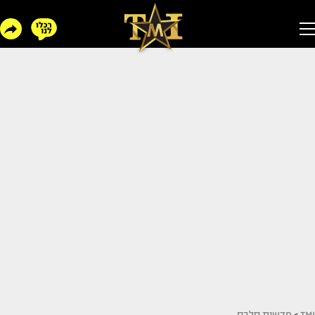
TMI
>
חדשות סלבס