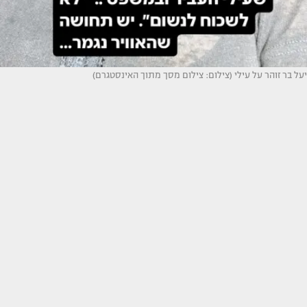
יעל בר זוהר על עילי (צילום: צילום מסך מתוך האינסטגרם)