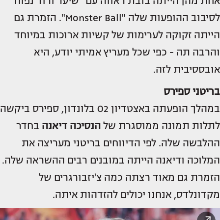
אחת מהן הייתה בובת ראווה עם "שיער ורוד נפוח"
לסיבוב ההופעות שלה "Monster Ball". הזמרת גם
הייתה זקוקה לערימות של קשיות ארוכות במיוחד
והרבה תה - כפי שכל מעריץ אמיתי יודע, היא
אובססיבית לזה.
בריטני ספירס
במהלך הופעתה באצטדיון O2 בלונדון, ספירס ביקשה
לתלות תמונה ממוסגרת של
הנסיכה דיאנה
בחדר
ההלבשה שלה. לפי הדיווחים בריטני מעריצה את
המלוכה ודיאנה הייתה במובנים רבים ההשראה שלה.
הזמרת גם מאוד רצתה כמה צ'יזבורגרים של
מקדונלדס, אנחנו יכולים להזדהות איתה.