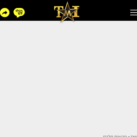
TMI
>
חדשות סלבס