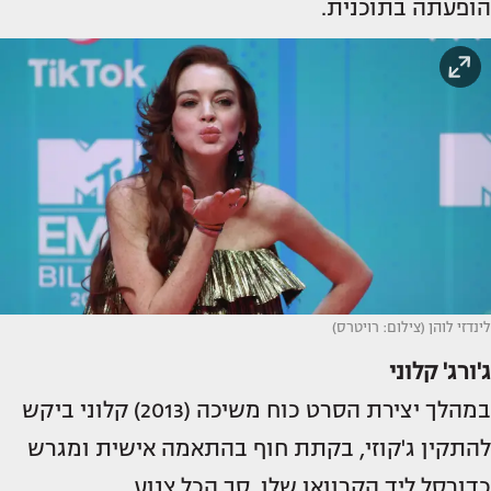
הופעתה בתוכנית.
לינדזי לוהן (צילום: רויטרס)
ג'ורג' קלוני
במהלך יצירת הסרט כוח משיכה (2013) קלוני ביקש
להתקין ג'קוזי, בקתת חוף בהתאמה אישית ומגרש
כדורסל ליד הקרוואן שלו. סך הכל צנוע.