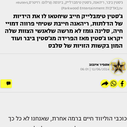
ג'סטין ביבר, ריהאנה, ג'סטין טימברלייק, ביונסה (צילום: רויטרס,reuters
tv,באדיבות Parkwood Entertainment)
ג'סטין טימבלייק חייב שיחטאו לו את הידיות
של הדלתות, ריהאנה חייבת שטיחי פרווה דמויי
חיה, סלינה גומז לא מרשה שלאנשי הצוות שלה
יקראו ג'סטין מאז הפרידה מג'סטין ביבר ועוד
המון בקשות הזויות של סלבס
אספיר איובוב
12/06/2024 | 06:01
כוכבי הוליווד חיים ברמה אחרת, שאנחנו לא כל כך