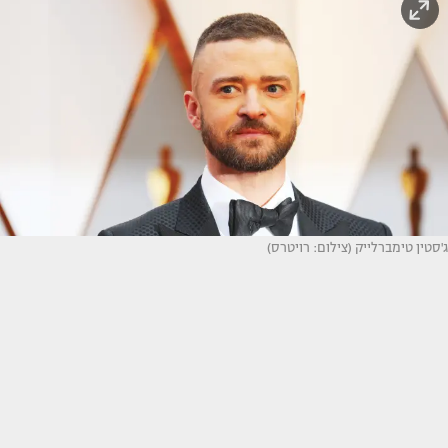
ג'סטין טימברלייק (צילום: רויטרס)