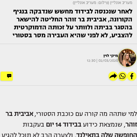
מעריב אונליין (צילום: מעריב אונליין)
לאחר שנכנסה לבידוד מחשש שנדבקה בנגיף
הקורונה, אביבית בר זוהר החליטה להישאר
בהסגר בביתה ולוותר על זכותה הדמוקרטית
להצביע, לא לפני שהיא העבירה מסר בסטורי
מיקי לוין
02/03/2020 | 12:30
למי שתהה מה קורה עם כוכבת הסטורי,
אביבית בר
זוהר
, שנמצאת כידוע
בבידוד 14 יום
בעקבות
החופשה שלה בתאילנד
, ולצערה הרב לא תוכל להגיע