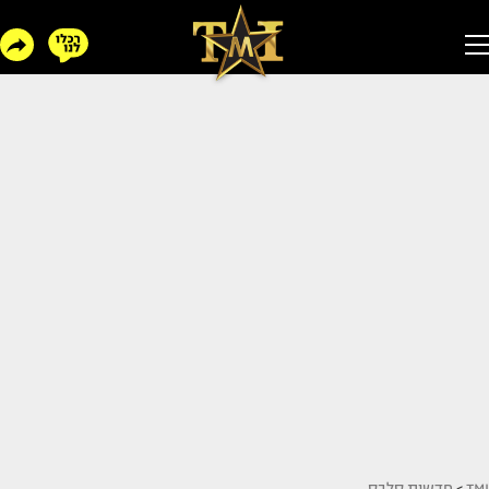
TMI
>
חדשות סלבס