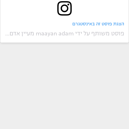
הצגת פוסט זה באינסטגרם
פוסט משותף על ידי ‏‎maayan adam מעיין אדם‎‏ (@‏‎maayanadam‎‏)