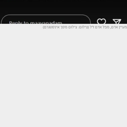
מעיין אדם, מפל אדם ז''ל (צילום: צילום מסך אינסטגרם)