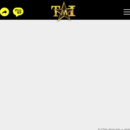
TMI
>
חדשות סלבס