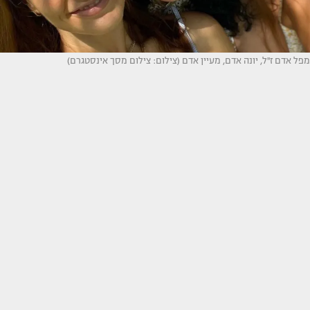
מפל אדם ז''ל, יונה אדם, מעיין אדם (צילום: צילום מסך אינסטגרם)