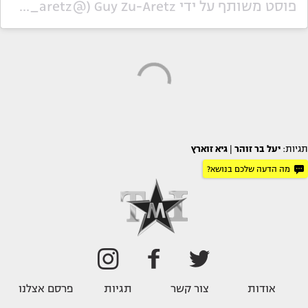
פוסט משותף על ידי ‏‎Guy Zu-Aretz‎‏ (@‏‎guyzu_aretz‎‏)
תגיות:
יעל בר זוהר
|
גיא זוארץ
מה הדעה שלכם בנושא?
אודות
צור קשר
תגיות
פרסם אצלנו