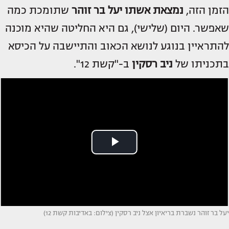
הזמן הזה,
נמצאת אשתו
יעל בר זוהר
שתומכת כמה
שאפשר. היום (שלישי), גם היא החליטה שהיא מוכנה
להתראיין בנוגע לנושא הכאוב והתיישבה על הכיסא
בתכניתו של
ניב רסקין
ב-"קשת 12".
יעל בר זוהר נשברת בריאיון אצל ניב רסקין (צילום: באדיבות קשת 12)