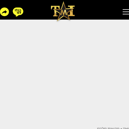
TMI
>
חדשות סלבס