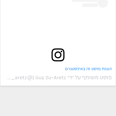
הצגת פוסט זה באינסטגרם
פוסט משותף על ידי ‏‎Guy Zu-Aretz‎‏ (@‏‎guyzu_aretz‎‏)