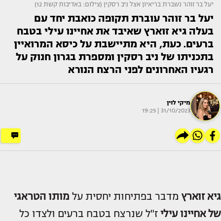
יעל בר זוהר נשברת בריאיון אצל ניב רסקין (צילום: באדיבות קשת 12)
יעל בר זוהר עוברת תקופה כואבת יחד עם
בעלה גיא זוארץ שאיבד את אחיינו עילי בטבח
ברעים. כעת, היא מתיישבת על כיסא המרואיין
בתכניתו של ניב רסקין ומספרת בגרון חנוק על
רגעיו האחרונים לפני הרצח הנורא
מיקי לוין
31/10/2023 | 19:25
גיא זוארץ
מדבר בפתיחות יחסית על
מותו הטראגי
של אחיינו
עילי
ז"ל שנרצח בטבח ברעים ולצדו כל