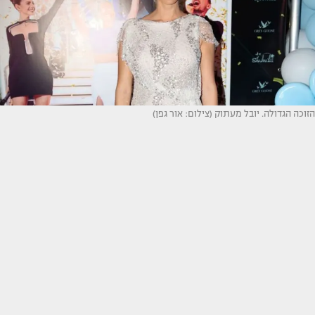
הזוכה הגדולה. יובל מעתוק (צילום: אור גפן)