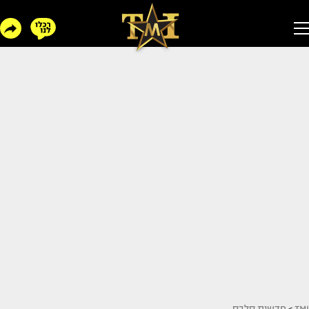
TMI
>
חדשות סלבס