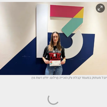
יובל מעתוק במעמד קבלת צ'ק הזכייה (צילום: יח''צ רשת 13)