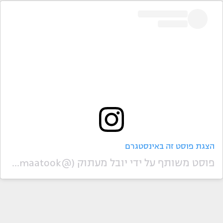
הצגת פוסט זה באינסטגרם
פוסט משותף על ידי ‏‎יובל מעתוק‎‏ (@‏‎yuval_maatook‎‏)