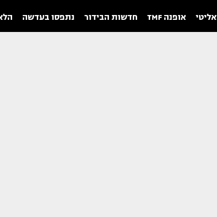
אליטי
אופנה TMF
חדשות הבידור
נתפסו בעדשה
הלאו