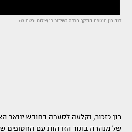
דנה רון חוטפת התקף חרדה בשידור חי (צילום :רשת 13)
רון כזכור, נקלעה לסערה בחודש ינואר ה
של מנהרה בתור הזדהות עם החטופים של