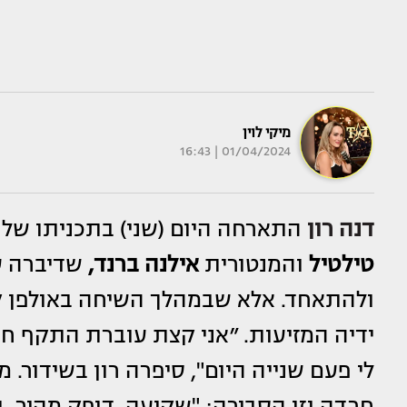
מיקי לוין
01/04/2024 | 16:43
דנה רון
התארחה היום (שני) בתכניתו של
טילטיל
והמנטורית
אילנה ברנד,
שדיברה על
ולהתאחד. אלא שבמהלך השיחה באולפן קי
ידיה המזיעות. ״אני קצת עוברת התקף חרד
לי פעם שנייה היום", סיפרה רון בשידור
חרדה וזו הסבירה: "שקיעה, דופק מהיר, ב