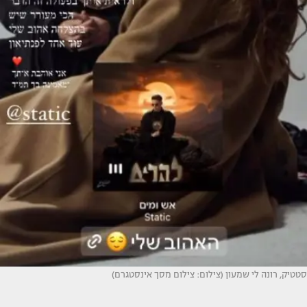
סטטיק, רונה לי שמעון (צילום: צילום מסך אינסטגרם)