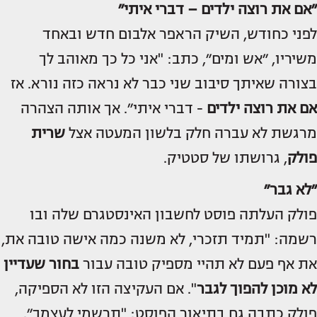
״אם את רוצה ילדים – דברי איתי״
לפני כחודש, השיק הראפר אלבום חדש ובאחד
משיריו, ״אש ומים״, כתב: "אני כל כך מאוהב לך
בצורה שאיתך סיבוב שני כבר לא נראה כזה נורא. אז
אם את רוצה ילדים
- דברי איתי״. אך אותה הצהרה
מרגשת לא עברה חלק בלשון המעטה אצל
שרית
פולק
, גרושתו של סטטיק.
״לא גבר״
פולק העלתה פוסט לחשבון האינסטגרם שלה ובו
רשמה: "תמיד תזכרי, לא משנה כמה אישה טובה את,
את אף פעם לא תהיי מספיק טובה עבור
בחור שעדיין
לא מוכן להפוך לגבר
". אם העקיצה הזו לא הספיקה,
פולק כתבה גם בתיאור הפוסט: "תרשמי לעצמך״.