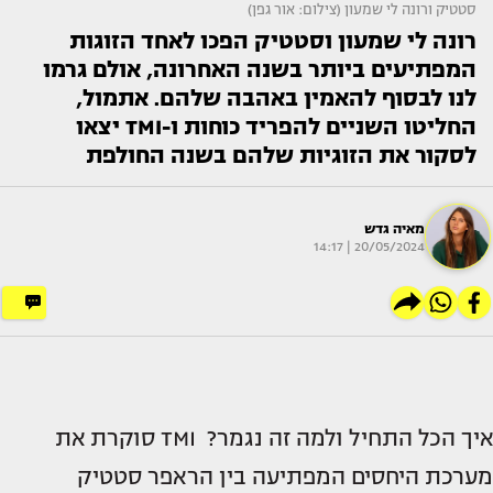
סטטיק ורונה לי שמעון (צילום: אור גפן)
רונה לי שמעון וסטטיק הפכו לאחד הזוגות
המפתיעים ביותר בשנה האחרונה, אולם גרמו
לנו לבסוף להאמין באהבה שלהם. אתמול,
החליטו השניים להפריד כוחות ו-TMI יצאו
לסקור את הזוגיות שלהם בשנה החולפת
מאיה גדש
20/05/2024 | 14:17
איך הכל התחיל ולמה זה נגמר? TMI סוקרת את
מערכת היחסים המפתיעה בין הראפר סטטיק