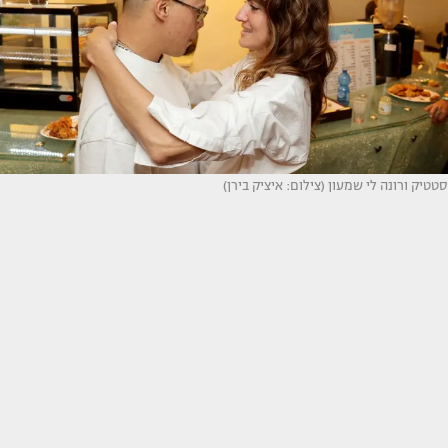
סטטיק ורונה לי שמעון (צילום: איציק בירן)