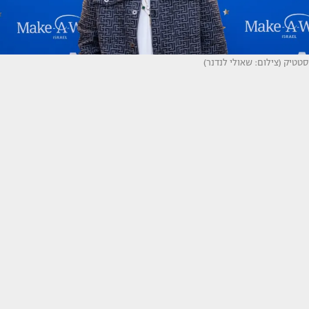
סטטיק (צילום: שאולי לנדנר)