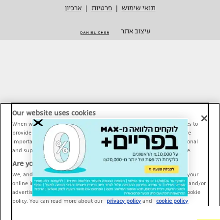
תנאי שימוש
פרטיות
ארכיון
|
|
עיצוב אתר
Our website uses cookies
When we provide Maariv, TMI and Sport1 content online, we use cookies to
provide social media features and to analyze our traffic. These tools are
important and necessary for our website functionality. Others are optional
and support Maariv, TMI and Sport1 activity and your online experience.
Are you happy to accept cookies?
We, and our partners, use information about your use of our site and your
online interactions to improve our services and to personalize content and/or
advertising for you. You can read more about our privacy policy and cookie
policy. You can read more about our
privacy policy
and
cookie policy