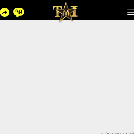
TMI
>
חדשות סלבס