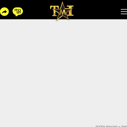
TMI
>
חדשות סלבס