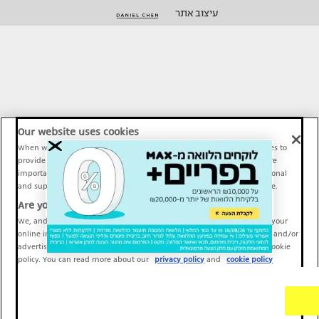
עיצוב אתר
Our website uses cookies
When we provide Maariv, TMI and Sport1 content online, we use cookies to
provide social media features and to analyze our traffic. These tools are
important and necessary for our website functionality. Others are optional
and support Maariv, TMI and Sport1 activity and your online experience.
Are you happy to accept cookies?
We, and our partners, use information about your use of our site and your
online interactions to improve our services and to personalize content and/or
advertising for you. You can read more about our privacy policy and cookie
policy. You can read more about our
privacy policy
and
cookie policy