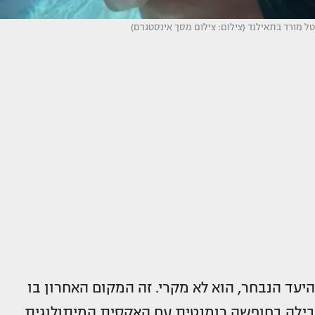
טל מורד בתאילנד (צילום: צילום מסך אינסטגרם)
היעד הנבחר, הוא לא מקרי. זה המקום האחרון בו
בילה בחופשה רומנטית עם האקסית המיתולוגית