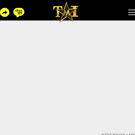
TMI
>
חדשות סלבס