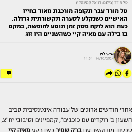
טל מורד (צילום: דניאל קמינסקי)
טל מורד עבר תקופה מורכבת מאוד בחייו
האישיים כשנקלע לסערה תקשורתית גדולה.
כעת הוא לוקח פסק זמן ונוסע לחופשה, במקם
בו בילה עם מאיה קיי כשהשניים היו זוג
מיקי לוין
14/10/2024 | 14:54
אחרי חודשים ארוכים של עבודה אינטנסיבית סביב
השעון ב"רוקדים עם כוכבים", קמפיינים וסיבובי יח"צ,
סכסוך מתוקשר עם
ברק שמיר
כשברקע
מאיה קיי