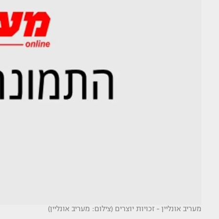
מעריב אונליין - זכויות יוצרים (צילום: מעריב אונליין)