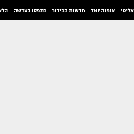
אליטי
אופנה TMF
חדשות הבידור
נתפסו בעדשה
הלאו