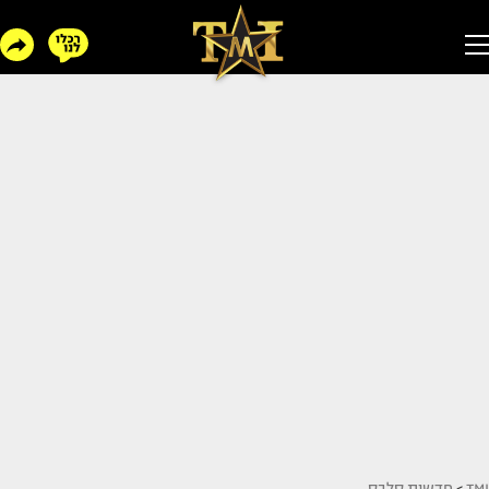
TMI
>
חדשות סלבס