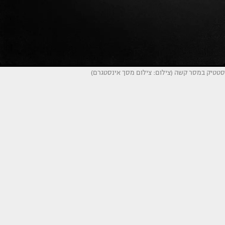
סטטיק במסר קשה (צילום: צילום מסך אינסטגרם)