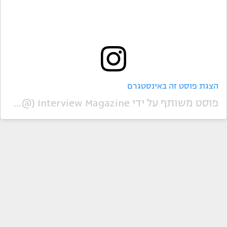
הצגת פוסט זה באינסטגרם
פוסט משותף על ידי ‏‎Interview Magazine‎‏ (@‏‎interviewmag‎‏)