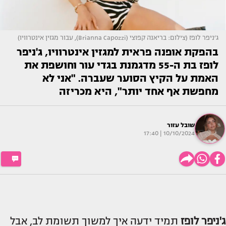
ג׳ניפר לופז (צילום: בריאנה קפוצי (Brianna Capozzi), עבור מגזין אינטרוויו)
בהפקת אופנה פראית למגזין אינטרוויו, ג'ניפר
לופז בת ה-55 מדגמנת בגדי עור וחושפת את
האמת על הקיץ הסוער שעברה. "אני לא
מחפשת אף אחד יותר", היא מכריזה
שובל עזור
10/10/2024 | 17:40
ג'ניפר לופז
תמיד ידעה איך למשוך תשומת לב, אבל