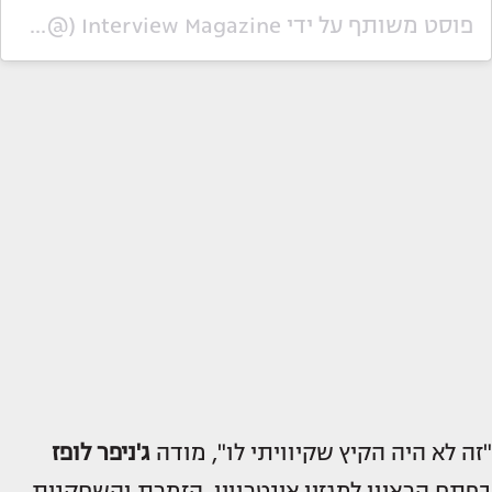
פוסט משותף על ידי ‏‎Interview Magazine‎‏ (@‏‎interviewmag‎‏)
"זה לא היה הקיץ שקיוויתי לו", מודה
ג'ניפר לופז
בפתח הראיון למגזין אינטרוויו. הזמרת והשחקנית,