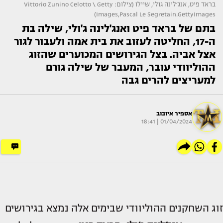
בראד פיט, אנג׳לינה גולי, שיילו (צילום: Vittorio Zunino Celotto \ Getty
Images,Pascal Le Segretain.GettyImages)
בתם של בראד פיט ואנג'לינה ג'ולי, שילה בת
ה-17, החליטה לעזוב את בית אמה ולעבור לגור
אצל אביה. בצל הגירושים המכוערים שהזוג
ההוליוודי עובר, המעבר של שילה גורם
למעריצים להרים גבה
אספיר איובוב
01/04/2024 | 18:41
זוג השחקנים ההוליוודי שבימים אלה נמצא בגירושים