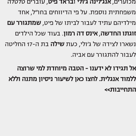
מכוערים,
אנג׳לינה ג׳ולי
ו
בראד פיט
, עוברים טלטלה
משפחתית נוספת. על פי הדיווחים בחו״ל, אחד
מילדיהם עתיד לעבור לביתו של פיט,
שמתגורר עם
זוגתו החדשה
,
אינס דה רמון
. בעוד שכל הילדים
נשארו לצידה של ג׳ולי, כעת
שילה
בת ה-17 החליטה
לעבור להתגורר עם אביה.
אל תגידו לא ידענו - הטבה מיוחדת למי שרוצה
ללמוד אנגלית. לחצו כאן לשיעור ניסיון מתנה וללא
התחייבות>>