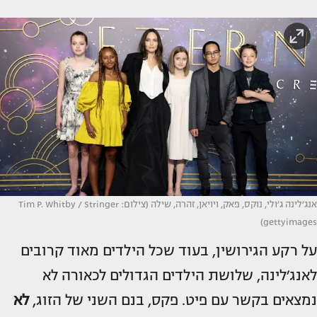
אנג׳לינה ג׳ולי, נוקס, פאק, ויויאן, זהרה, שילה (צילום: Tim P. Whitby / Stringer
gettyimages)
על רקע הגירושין, בעוד שכל הילדים מאוד קרובים
לאנג׳לינה, שלושת הילדים הגדולים לכאורה לא
נמצאים בקשר עם פיט. פקס, בנם השני של הזוג,
לא