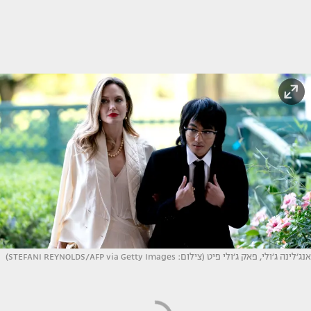
אנג׳לינה ג׳ולי, פאק ג׳ולי פיט (צילום: STEFANI REYNOLDS/AFP via Getty Images)