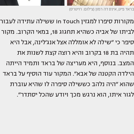
בראד פיט, אינס דה רמון (צילום: רויטרס)
מקורות סיפרו למגזין In Touch ששילה עתידה לעבור
לביתו של אביה כשהיא תחגוג 18, במאי הקרוב. מקור
סיפר כי ״שילה לא אומללה אצל אנג׳לינה, אבל היא
תהיה בת 18 בקרוב והיא רוצה קצת לשנות את
המצב. בנוסף, היא מעריצה של בראד ותמיד הייתה
הילדה הקטנה של אבא״. המקור עוד הוסיף על בראד
שהוא ״היה נלהב כששילה סיפרה לו שהיא עוברת
לגור איתו, הוא נרגש מכך ויודע שהכל יסתדר״.