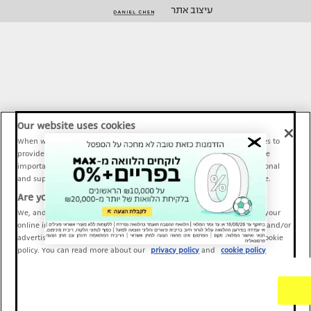
עיצוב אתר
Our website uses cookies
When we provide Maariv, TMI and Sport1 content online, we use cookies to
provide social media features and to analyze our traffic. These tools are
important and necessary for our website functionality. Others are optional
and support Maariv, TMI and Sport1 activity and your online experience.
Are you happy to accept cookies?
We, and our partners, use information about your use of our site and your
online interactions to improve our services and to personalize content and/or
advertising for you. You can read more about our privacy policy and cookie
policy. You can read more about our
privacy policy
and
cookie policy