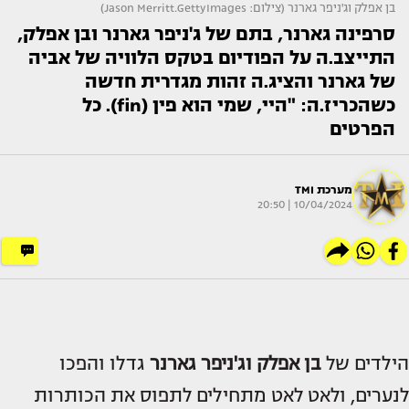
בן אפלק וג'ניפר גארנר (צילום: Jason Merritt.GettyImages)
סרפינה גארנר, בתם של ג'ניפר גארנר ובן אפלק,
התייצב.ה על הפודיום בטקס הלוויה של אביה
של גארנר והציג.ה זהות מגדרית חדשה
כשהכריז.ה: "היי, שמי הוא פין (fin). כל
הפרטים
מערכת TMI
10/04/2024 | 20:50
הילדים של
בן אפלק וג'ניפר גארנר
גדלו והפכו
לנערים, ולאט לאט מתחילים לתפוס את הכותרות