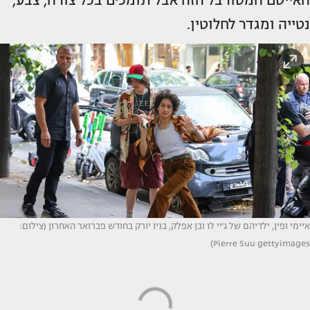
האייטם המסורבל הזה אבל תומכים בכל צורה, צבע,
נטייה ומגדר לחלוטין.
איימי ופין, ילדיהם של ג'יי לו ובן אפלק, בניו יורק בחודש פברואר האחרון (צילום:
Pierre Suu gettyimages)