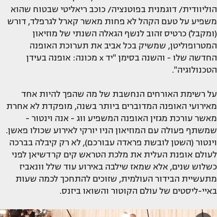
הוליוודית/ דוגמנית בפוטנציה/ כוכב ריאליטי שבטוח שהוא
משפיע על טעם הקהל לא פחות מאשר קארל לגרפלד, דורש
(ומקבל) כרטיס זהוב לנשף הגאלה השנתי של מוזיאון
המטרופוליטן, שמשיק בכל אביב את תערוכת האופנה
החדשה שלו - והשנה בסימן "יד x מכונה: אופנה בעידן
הטכנולוגיה".
על רשימת האורחים הנחשבת של מה שהפך להיות אחד
מאירועי האופנה המדוברים ביותר בשנה, מופקדת לא אחרת
מאשר עורכת מגזין האופנה המשפיע ווג - אנה וינטור -
שמשתף פעולה עם המוזיאון הניו יורקי לאירוע שכולו פאשן.
וינטור (השטן לובשת פראדה עבורכם), לא רק קיבלה בברכה
לעולם אופנת העלית את מלכת הטראש קים קרדשיאן לפני
כשלוש שנים, אלא שמאז שילבה באירוע עוד שלל וונאביז
מתעשיית הבידור העולמית, שזוכים להתחכך לכמה שעות
באיי-ליסטים של עולם הקוטור והשואו ביזנס.