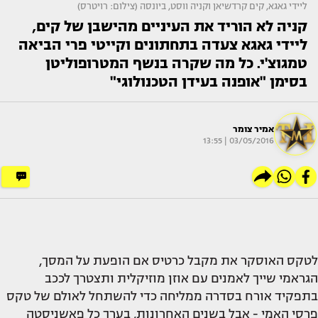
ליידי גאגא, קים קרדשיאן וקניה ווסט, ביונסה (צילום: רויטרס)
קניה לא הוריד את העיניים מהישבן של קים,
ליידי גאגא צעדה בתחתונים וקייטי פרי הביאה
טמגוצ'י. כל מה שקרה בנשף המטרופוליטן
בסימן "אופנה בעידן הטכנולוגי"
אמיר צומר
03/05/2016 | 13:55
לטקס האוסקר את מקבל כרטיס אם הופעת על המסך,
הגראמי שייך לאמנים עם אוזן מוזיקלית ותצטרך לככב
בתפקיד אורח בסדרה ממליחה כדי להשתחל לאולם של טקס
פרסי האמי - אבל בשנים האחרונות, בערך כל פאשניסטה