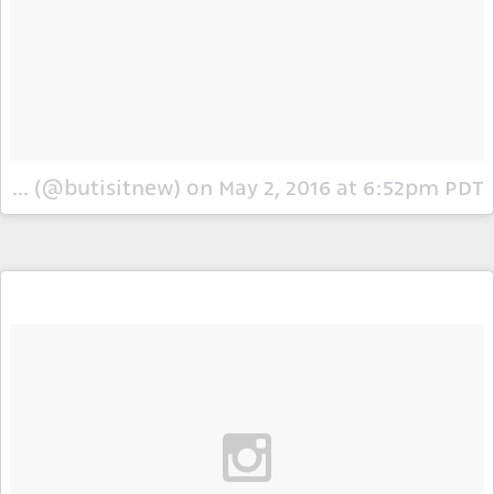
A video posted by ButIsItNEW (@butisitnew)
on
May 2, 2016 at 6:52pm PDT