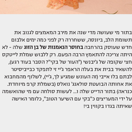
בתור מי שעושה מדי שנה את מירב המאמצים לגנוב את
תשומת הלב, ביונסה, ששחררה רק לפני כמה ימים אלבום
חדש שעוסק בהרחבה
בחוסר הנאמנות של בן הזוג
שלה - לא
היתה צריכה להתאמץ הרבה הפעם. רק ללבוש שמלת לייטקס
חצי שקופה של ג'יבנשי ("העור של בקי"? הסבר בעוד רגע),
להשאיר בבית את בעלה הראפר ג'יי זי לתפקד כבייביסיטר
לבתם בלו אייבי (זה העונש שמגיע לך, ג'יי), לשלוף מהמחבוא
את אחותה הבועטת סולאנג' נואלס (בשמלת קרפ מיוחדת.
כנראה) בתור הדייט שלה ו... לעשות סולחה עם מי שהואשמה
על ידי המעריצים כ"בקי עם השיער הטוב", כלומר האישה
שאיתה בגדו בקווין בי!