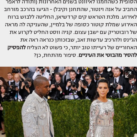
הסופית כשהוזמנו לאיוונט בשנים האחרונות (ותודה לראפר
החביב על אנה וינטור, שהתחנן וקיבל) - הגיעו בהרכב מורחב
לאירוע. מלכת הטראש קים קרדשיאן, החליטה ללבוש ברוח
האירוע שמלת קוטור כסופה של בלמיין, שהעניקה לה מראה
של רובוטריק עם ישבן עצום. קניה ווסט החליט לקרוע את
הג'ינס ולהרכיב עדשות זאב, שבזכותן כנראה ראה את
האחוריים של רעייתו טוב יותר, כי פשוט לא הצליח
להפסיק
להסיר מהבוטי את העיניים
. סיפור מהתחת, כן?