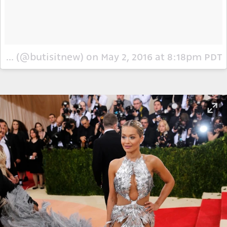
A photo posted by ButIsItNEW (@butisitnew)
on
May 2, 2016 at 8:18pm PDT