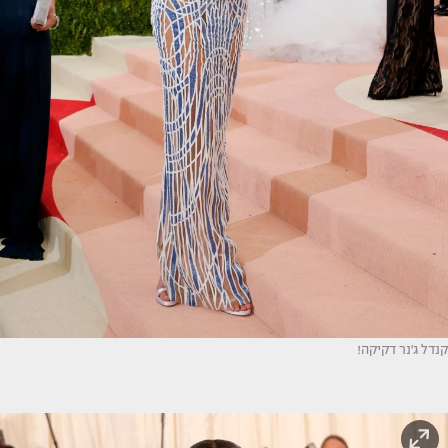
קנדל ג'נר דקיקה!