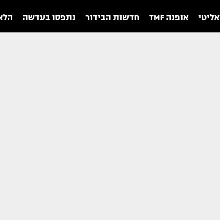
אליטי
אופנה TMF
חדשות הבידור
נתפסו בעדשה
הלאו