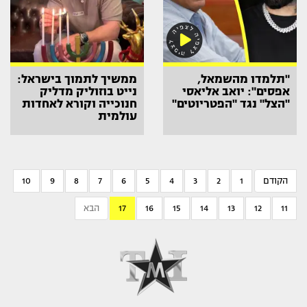
"תלמדו מהשמאל,
ממשיך לתמוך בישראל:
אפסים": יואב אליאסי
נייט בוזוליק מדליק
"הצל" נגד "הפטריוטים"
חנוכייה וקורא לאחדות
עולמית
הקודם
1
2
3
4
5
6
7
8
9
10
11
12
13
14
15
16
17
הבא