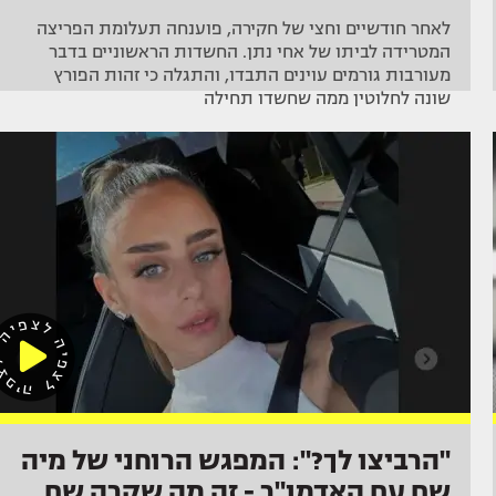
לאחר חודשיים וחצי של חקירה, פוענחה תעלומת הפריצה
המטרידה לביתו של אחי נתן. החשדות הראשוניים בדבר
מעורבות גורמים עוינים התבדו, והתגלה כי זהות הפורץ
שונה לחלוטין ממה שחשדו תחילה
"הרביצו לך?": המפגש הרוחני של מיה
שם עם האדמו"ר - זה מה שקרה שם