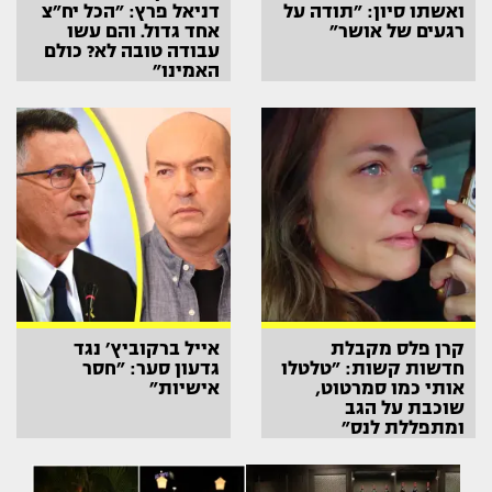
ואשתו סיון: ״תודה על
דניאל פרץ: ״הכל יח״צ
רגעים של אושר״
אחד גדול. והם עשו
עבודה טובה לא? כולם
האמינו״
קרן פלס מקבלת
אייל ברקוביץ׳ נגד
חדשות קשות: ״טלטלו
גדעון סער: ״חסר
אותי כמו סמרטוט,
אישיות״
שוכבת על הגב
ומתפללת לנס״