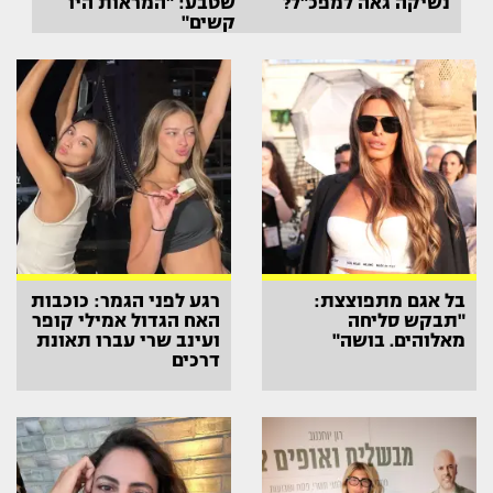
נשיקה גאה למפכ"ל?
שטבע: "המראות היו
קשים"
בל אגם מתפוצצת:
רגע לפני הגמר: כוכבות
"תבקש סליחה
האח הגדול אמילי קופר
מאלוהים. בושה"
ועינב שרי עברו תאונת
דרכים