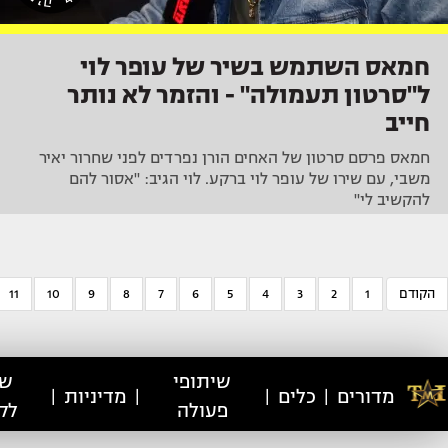
חמאס השתמש בשיר של עופר לוי
ל"סרטון תעמולה" - והזמר לא נותר
חייב
חמאס פרסם סרטון של האחים הורן נפרדים לפני שחרור יאיר
משבי, עם שירו של עופר לוי ברקע. לוי הגיב: "אסור להם
להקשיב לי"
הקודם
1
2
3
4
5
6
7
8
9
10
11
שיתופי
שי
מדורים
כלים
מדיניות
|
|
|
|
פעולה
לק