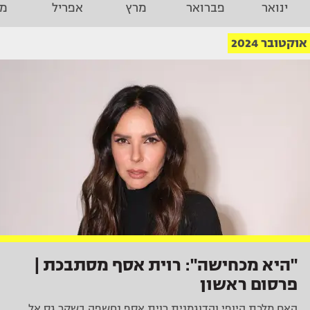
ינואר
פברואר
מרץ
אפריל
מא
אוקטובר 2024
"היא מכחישה": רוית אסף מסתבכת |
פרסום ראשון
האם מלכת היופי והדוגמנית רוית אסף נחשפה בשקר גס אל