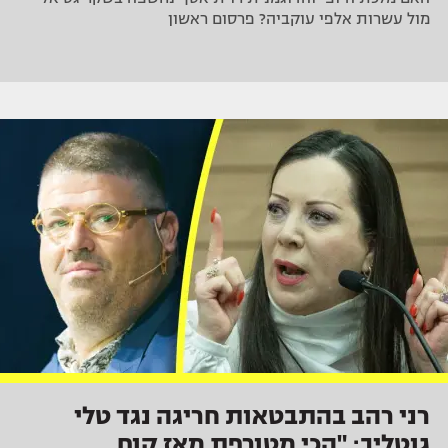
מול עשרות אלפי עוקביה? פרסום ראשון
רני רהב בהתבטאות חריגה נגד טלי
גוטליב: "הכי מטורפת מאז קום