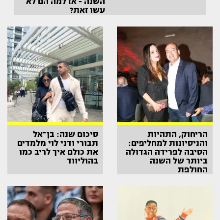
השנה - אז למה הם לא
עשו זאת?
הריחוק, התהיות
סיכום שנה: בן־אל
והניסיונות למחליפים:
תבורי ודני לוי מלמדים
הסיבה לפרידה הגדולה
את כולם איך לריב כמו
ביותר של השנה
בהוליווד
החולפת