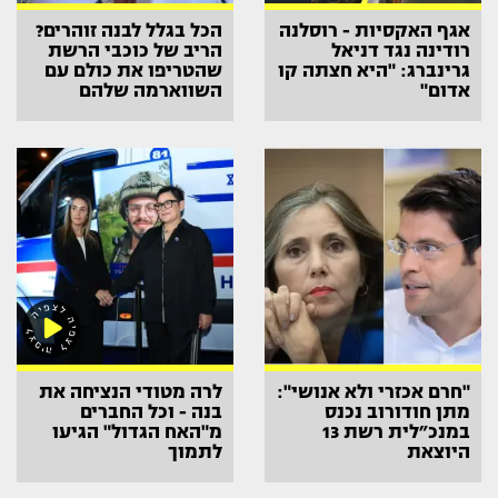
אגף האקסיות - רוסלנה
הכל בגלל לבנה זוהרים?
רודינה נגד דניאל
הריב של כוכבי הרשת
גרינברג: "היא חצתה קו
שהטריפו את כולם עם
אדום"
השווארמה שלהם
"חרם אכזרי ולא אנושי":
לרה מטודי הנציחה את
מתן חודורוב נכנס
בנה - וכל החברים
במנכ״לית רשת 13
מ"האח הגדול" הגיעו
היוצאת
לתמוך