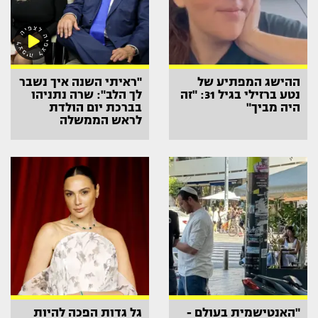
ההישג המפתיע של
"ראיתי השנה איך נשבר
נטע ברזילי בגיל 31: "זה
לך הלב": שרה נתניהו
היה מביך"
בברכת יום הולדת
לראש הממשלה
"האנטישמית בעולם -
גל גדות הפכה להיות